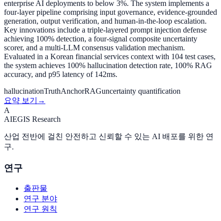
enterprise AI deployments to below 3%. The system implements a
four-layer pipeline comprising input governance, evidence-grounded
generation, output verification, and human-in-the-loop escalation.
Key innovations include a triple-layered prompt injection defense
achieving 100% detection, a four-signal composite uncertainty
scorer, and a multi-LLM consensus validation mechanism.
Evaluated in a Korean financial services context with 104 test cases,
the system achieves 100% hallucination detection rate, 100% RAG
accuracy, and p95 latency of 142ms.
hallucination
TruthAnchor
RAG
uncertainty quantification
요약 보기
→
A
A
I
EGIS Research
산업 전반에 걸친 안전하고 신뢰할 수 있는 AI 배포를 위한 연
구.
연구
출판물
연구 분야
연구 원칙