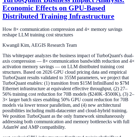
Economic Effects on GPU-Based
Distributed Training Infrastructure
How 8× communication compression and 4× memory savings
reshape LLM training cost structures
Kwangil Kim, AEGIS Research Team
This whitepaper analyzes the business impact of TurboQuant's dual-
axis compression — 8× communication bandwidth reduction and 4×
activation memory savings — on LLM distributed training cost
structures. Based on 2026 GPU cloud pricing data and empirical
TurboQuant results validated to 355M parameters, we project that
TurboQuant enables: (1) transition from $15M InfiniBand to $7M
Ethernet infrastructure at equivalent effective throughput, (2) 27–
56% training cost reduction for 70B models ($240K–$500K), (3) 2–
3× larger batch sizes enabling 50% GPU count reduction for 70B
models via lower tensor parallelism, and (4) new architectural
possibilities including multi-datacenter and cloud-hybrid training.
We position TurboQuant as the only framework simultaneously
addressing both communication and memory bottlenecks with full
AdamW and AMP compatibility.