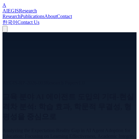
A
A
I
EGIS
Research
Research
Publications
About
Contact
한국어
Contact Us
AEGIS-RP-2026-003
Research Paper
v
1.0
교육 분야 AI 에이전트 도입의 기대-현실
격차 분석: 학습 효과, 학문적 무결성, 형
평성을 중심으로
Analyzing the Expectation-Reality Gap in AI Agent Adoption for
Education: Focusing on Learning Effectiveness, Academic Integrity,