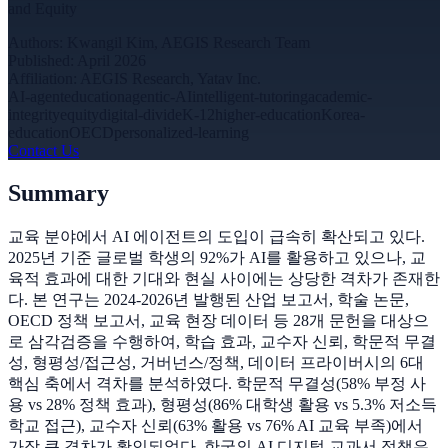
and Equity
Authors
:
Kwangil Kim, AEGIS Research Team
Published
:
April 2026
Affiliation
:
AEGIS Research, Yatav Inc.
AI-agent
education
agentic-AI
intelligent-tutoring
academic-
integrity
equity
digital-divide
K-12
higher-education
Korea-
education
OECD
personalized-learning
Contact Us
Summary
교육 분야에서 AI 에이전트의 도입이 급속히 확산되고 있다.
2025년 기준 글로벌 학생의 92%가 AI를 활용하고 있으나, 교
육적 효과에 대한 기대와 현실 사이에는 상당한 격차가 존재한
다. 본 연구는 2024-2026년 발행된 산업 보고서, 학술 논문,
OECD 정책 보고서, 교육 현장 데이터 등 28개 문헌을 대상으
로 삼각검증을 수행하여, 학습 효과, 교수자 신뢰, 학문적 무결
성, 형평성/접근성, 거버넌스/정책, 데이터 프라이버시의 6대
핵심 축에서 격차를 분석하였다. 학문적 무결성(58% 부정 사
용 vs 28% 정책 효과), 형평성(86% 대학생 활용 vs 5.3% 저소득
학교 접근), 교수자 신뢰(63% 활용 vs 76% AI 교육 부족)에서
가장 큰 격차가 확인되었다. 한국의 AI 디지털 교과서 정책은