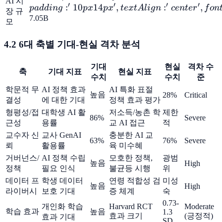
AI 시
′
′
′
′
<td style=
:
10
14
,
:
,
p
a
dd
in
g
p
x
p
x
t
e
x
t
A
l
i
g
n
ce
n
t
e
r
f
o
n
장 규
{{padding:
7.05B
모
'10px
14px',
4.2 6대 축별 기대-현실 격차 분석
textAlign:
'center',
기대
현실
격차 수
축
기대 지표
현실 지표
fontWeight:
수치
수치
준
700}}>
학문적 무
AI 정책 효과
AI 특화 표절
높음
28%
Critical
결성
에 대한 기대
정책 효과 평가
형평성/접
대학생 AI 활
저소득/농촌 학
제한
86%
Severe
근성
용률
교 AI 접근
적
교수자 신
교사 GenAI
충분한 AI 교
63%
76%
Severe
뢰
활용률
육 미수혜
거버넌스/
AI 정책 수립
모호한 정책,
광범
높음
High
정책
필요 인식
불균등 시행
위
데이터 프
학생 데이터
연령 적합성 검
미성
높음
High
라이버시
보호 기대
증 체계
숙
0.73-
개인화 학습
Harvard RCT
Moderate
학습 효과
높음
1.3
효과 크기
(긍정적)
효과 기대
SD