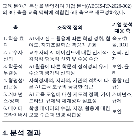
교육 분야의 특성을 반영하여 기업 분석(AEGIS-RP-2026-002)
의 8대 축을 교육 맥락에 적합한 6대 축으로 재구성하였다.
기업 분석
축
조작적 정의
대응 축
1. 학습 효
AI 에이전트 활용에 따른 학업 성취, 참
속도/효
과
여도, 자기조절학습 역량의 변화
율, ROI
2. 교수자
교수자의 AI 에이전트에 대한 인지적·
신뢰, 인
신뢰
감정적·행동적 신뢰 및 수용 수준
재
3. 학문적
AI 활용에 따른 학문적 정직성의 유지
보안, 윤
무결성
수준과 평가의 신뢰성
리
4. 형평성/
사회경제적, 지리적, 기관적 격차에 따
통합 (신
접근성
른 AI 교육 도구의 공평한 접근
규)
5. 거버넌
AI 교육 도입에 대한 제도적 정책, 가이
거버넌스,
스/정책
드라인, 규제의 체계성과 실효성
규제
6. 데이터
학생 데이터의 수집, 저장, 활용에 대한
보안
프라이버시
보호 수준과 연령 적합성
4. 분석 결과