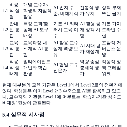
비공
개별 교수자/
AI 인지 수
전통적 평
정책 부재
L1
식 실
학생의 자발적
준, 비체계적
가 유지
또는 금지
험
활용
안내
특정 교과/활
기본 AI 리터
AI 활용 공
기본 가이
L2
된 통
동에 AI 도구
러시 교육 이
개 정책 시
드라인 수
합
배정
수
행
립
교육
교육과정 내
AI 활용 교수
포괄적 거
AI 시대 평
L3
적 통
체계적 AI 통
설계 역량 보
버넌스 운
가 재설계
합
합
유
영
적응
멀티에이전트
역량 중심
적응적 정
AI 협업 교수
L4
적 생
개인화 학습
총체적 평
책 프레임
전문가
태계
환경
가
워크
현재 대부분의 교육 기관은 Level 1에서 Level 2로의 전환기에
있다. 학생들은 이미 Level 2~3 수준으로 AI를 활용하고 있으
나, 교수자와 기관은 Level 1에 머무르는 '학습자-기관 성숙도
비대칭' 현상이 관찰된다.
5.4 실무적 시사점
교육 행정가: '교수자 우선(teacher-first)' 원칙 채택. AI 도