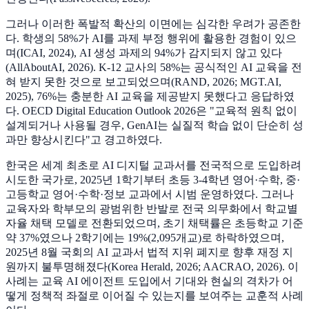
그러나 이러한 폭발적 확산의 이면에는 심각한 우려가 공존한
다. 학생의 58%가 AI를 과제 부정 행위에 활용한 경험이 있으
며(ICAI, 2024), AI 생성 과제의 94%가 감지되지 않고 있다
(AllAboutAI, 2026). K-12 교사의 58%는 공식적인 AI 교육을 전
혀 받지 못한 것으로 보고되었으며(RAND, 2026; MGT.AI,
2025), 76%는 충분한 AI 교육을 제공받지 못했다고 응답하였
다. OECD Digital Education Outlook 2026은 "교육적 원칙 없이
설계되거나 사용될 경우, GenAI는 실질적 학습 없이 단순히 성
과만 향상시킨다"고 경고하였다.
한국은 세계 최초로 AI 디지털 교과서를 전국적으로 도입하려
시도한 국가로, 2025년 1학기부터 초등 3-4학년 영어·수학, 중·
고등학교 영어·수학·정보 교과에서 시범 운영하였다. 그러나
교육자와 학부모의 광범위한 반발로 전국 의무화에서 학교별
자율 채택 모델로 전환되었으며, 초기 채택률은 초등학교 기준
약 37%였으나 2학기에는 19%(2,095개교)로 하락하였으며,
2025년 8월 국회의 AI 교과서 법적 지위 폐지로 향후 재정 지
원까지 불투명해졌다(Korea Herald, 2026; AACRAO, 2026). 이
사례는 교육 AI 에이전트 도입에서 기대와 현실의 격차가 어
떻게 정책적 좌절로 이어질 수 있는지를 보여주는 교훈적 사례