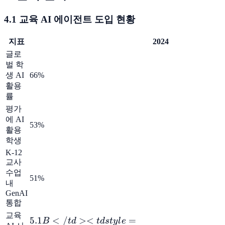
4.1 교육 AI 에이전트 도입 현황
지표
2024
글로
벌 학
생 AI
66%
활용
률
평가
에 AI
53%
활용
학생
K-12
교사
수업
51%
내
GenAI
통합
교육
5.1B</td>
5.1
<
/
><
=
B
t
d
t
d
s
t
y
l
e