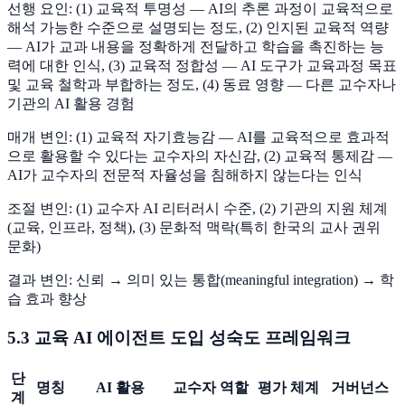
선행 요인: (1) 교육적 투명성 — AI의 추론 과정이 교육적으로
해석 가능한 수준으로 설명되는 정도, (2) 인지된 교육적 역량
— AI가 교과 내용을 정확하게 전달하고 학습을 촉진하는 능
력에 대한 인식, (3) 교육적 정합성 — AI 도구가 교육과정 목표
및 교육 철학과 부합하는 정도, (4) 동료 영향 — 다른 교수자나
기관의 AI 활용 경험
매개 변인: (1) 교육적 자기효능감 — AI를 교육적으로 효과적
으로 활용할 수 있다는 교수자의 자신감, (2) 교육적 통제감 —
AI가 교수자의 전문적 자율성을 침해하지 않는다는 인식
조절 변인: (1) 교수자 AI 리터러시 수준, (2) 기관의 지원 체계
(교육, 인프라, 정책), (3) 문화적 맥락(특히 한국의 교사 권위
문화)
결과 변인: 신뢰 → 의미 있는 통합(meaningful integration) → 학
습 효과 향상
5.3 교육 AI 에이전트 도입 성숙도 프레임워크
단
명칭
AI 활용
교수자 역할
평가 체계
거버넌스
계