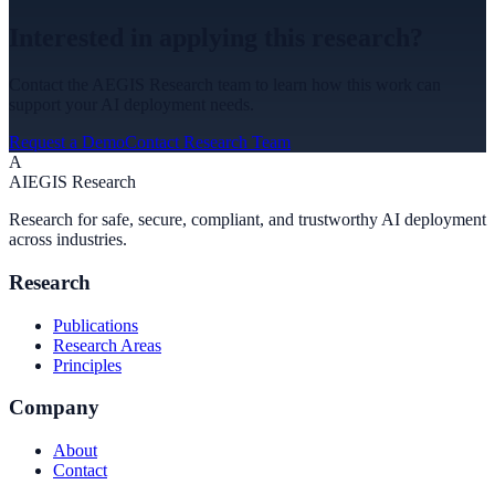
Interested in applying this research?
Contact the AEGIS Research team to learn how this work can
support your AI deployment needs.
Request a Demo
Contact Research Team
A
A
I
EGIS Research
Research for safe, secure, compliant, and trustworthy AI deployment
across industries.
Research
Publications
Research Areas
Principles
Company
About
Contact